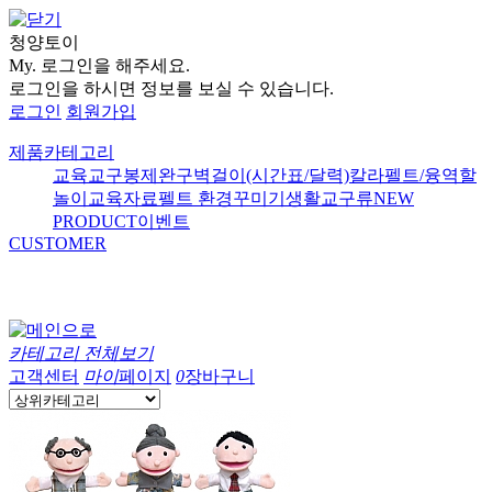
청양토이
My.
로그인을 해주세요.
로그인을 하시면 정보를 보실 수 있습니다.
로그인
회원가입
제품카테고리
교육교구
봉제완구
벽걸이(시간표/달력)
칼라펠트/융
역할
놀이
교육자료
펠트 환경꾸미기
생활교구류
NEW
PRODUCT
이벤트
CUSTOMER
카테고리 전체보기
고객센터
마이
페이지
0
장바구니