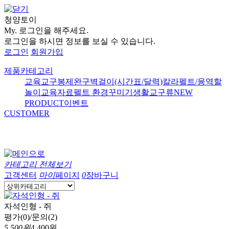
청양토이
My.
로그인을 해주세요.
로그인을 하시면 정보를 보실 수 있습니다.
로그인
회원가입
제품카테고리
교육교구
봉제완구
벽걸이(시간표/달력)
칼라펠트/융
역할
놀이
교육자료
펠트 환경꾸미기
생활교구류
NEW
PRODUCT
이벤트
CUSTOMER
카테고리 전체보기
고객센터
마이
페이지
0
장바구니
자석인형 - 쥐
평가(0)/문의(2)
5,500원
4,400원