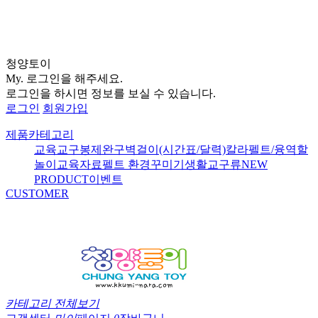
청양토이
My.
로그인을 해주세요.
로그인을 하시면 정보를 보실 수 있습니다.
로그인
회원가입
제품카테고리
교육교구
봉제완구
벽걸이(시간표/달력)
칼라펠트/융
역할
놀이
교육자료
펠트 환경꾸미기
생활교구류
NEW
PRODUCT
이벤트
CUSTOMER
카테고리 전체보기