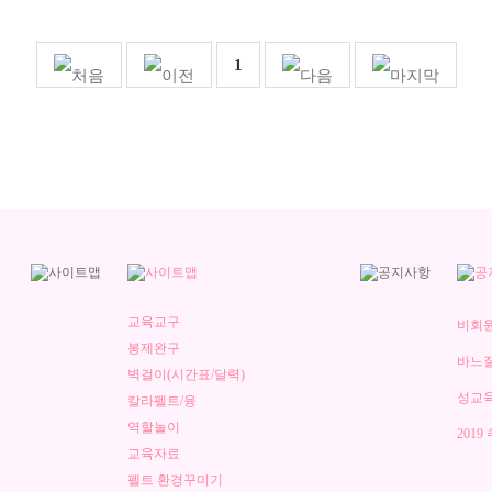
1
교육교구
비회원
봉제완구
바느질
벽걸이(시간표/달력)
성교육
칼라펠트/융
역할놀이
201
교육자료
펠트 환경꾸미기