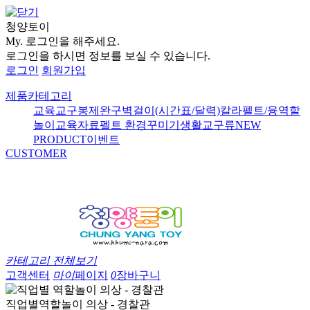
청양토이
My.
로그인을 해주세요.
로그인을 하시면 정보를 보실 수 있습니다.
로그인
회원가입
제품카테고리
교육교구
봉제완구
벽걸이(시간표/달력)
칼라펠트/융
역할
놀이
교육자료
펠트 환경꾸미기
생활교구류
NEW
PRODUCT
이벤트
CUSTOMER
카테고리 전체보기
고객센터
마이
페이지
0
장바구니
직업별역할놀이 의상 - 경찰관