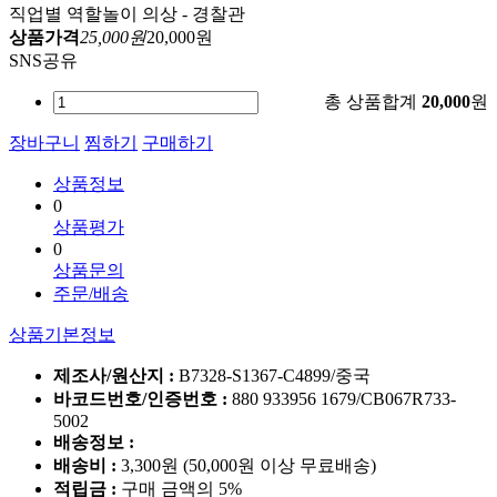
직업별 역할놀이 의상 - 경찰관
상품가격
25,000원
20,000원
SNS공유
총 상품합계
20,000
원
장바구니
찜하기
구매하기
상품정보
0
상품평가
0
상품문의
주문/배송
상품기본정보
제조사/원산지 :
B7328-S1367-C4899/중국
바코드번호/인증번호 :
880 933956 1679/CB067R733-
5002
배송정보 :
배송비 :
3,300원 (50,000원 이상 무료배송)
적립금 :
구매 금액의 5%