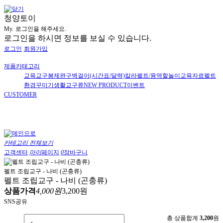
청양토이
My.
로그인을 해주세요.
로그인을 하시면 정보를 보실 수 있습니다.
로그인
회원가입
제품카테고리
교육교구
봉제완구
벽걸이(시간표/달력)
칼라펠트/융
역할놀이
교육자료
펠트
환경꾸미기
생활교구류
NEW PRODUCT
이벤트
CUSTOMER
카테고리 전체보기
고객센터
마이
페이지
0
장바구니
펠트 조립교구 - 나비 (곤충류)
펠트 조립교구 - 나비 (곤충류)
상품가격
4,000원
3,200원
SNS공유
총 상품합계
3,200
원