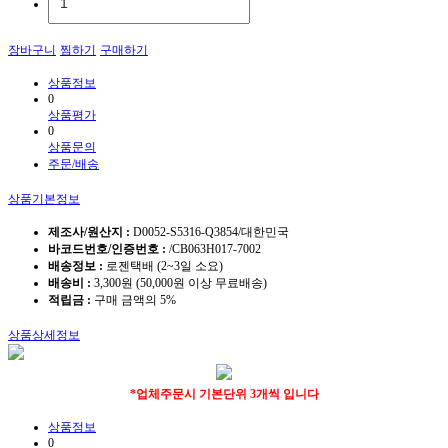
장바구니
찜하기
구매하기
상품정보
0
상품평가
0
상품문의
주문/배송
상품기본정보
제조사/원산지 :
D0052-S5316-Q3854/대한민국
바코드번호/인증번호 :
/CB063H017-7002
배송정보 :
로젠택배 (2~3일 소요)
배송비 :
3,300원 (50,000원 이상 무료배송)
적립금 :
구매 금액의 5%
상품상세정보
*업체주문시 기본단위 3개씩 입니다
상품정보
0