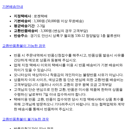
기본배송안내
지정택배사
: 로젠택배
기본배송비
: 3,300원 (50,000원 이상 무료배송)
평균배송기간
: 2-3일
교환반품배송비
: 3,300원 (변심의 경우 고객부담)
반송주소
: 경기도 안산시 상록구 월피동 530-12 청양빌딩 1층 물류센터
교환반품환불이 가능한 경우
반품 시 주문내역에서 반품신청접수를 해주시고, 반품상품 발송시 사유를
간단하게 메모로 상품과 동봉해 주십시오.
업체 지정 택배사 이외의 택배사를 이용 시 반품 배송비가 기본 배송비와
차이가 있을 수 있습니다.
모니터상의 색상차이나 착용감의 개인차이는 불량반품 사유가 아닙니다.
상품하자 이외 사이즈, 색상교환 등 단순 변심에 의한 교환/반품 배송비는
고객부담입니다. (컬러나 사이즈 교환의 경우 왕복 요금 고객부담
고객님의 단순 변심으로 인한 교환, 반품은 미사용 제품에 한하여 상품을
수령하신 날로부터 7일 이내 접수하셔야 합니다.
택배이용 반품: 교환, 반품이 접수되면 당사 지정 택배사에서 상품 회수를
위해 고객님께 방문하오니 기다려주시기 바랍니다. 또는 협력업체와 계약
한 배송사를 통해서 반품하여 주십시오.
교환반품환불이 불가능한 경우
반품요청기간이 지난 경우