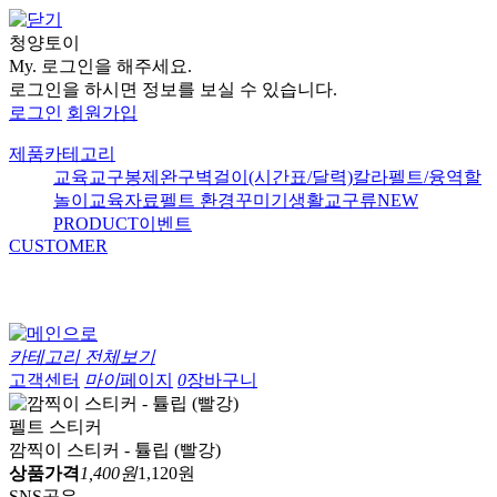
청양토이
My.
로그인을 해주세요.
로그인을 하시면 정보를 보실 수 있습니다.
로그인
회원가입
제품카테고리
교육교구
봉제완구
벽걸이(시간표/달력)
칼라펠트/융
역할
놀이
교육자료
펠트 환경꾸미기
생활교구류
NEW
PRODUCT
이벤트
CUSTOMER
카테고리 전체보기
고객센터
마이
페이지
0
장바구니
펠트 스티커
깜찍이 스티커 - 튤립 (빨강)
상품가격
1,400원
1,120원
SNS공유