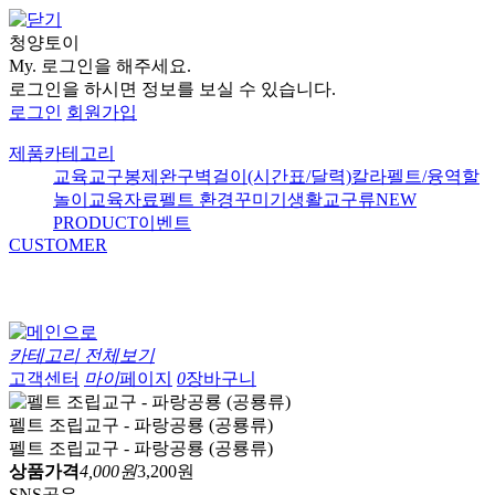
청양토이
My.
로그인을 해주세요.
로그인을 하시면 정보를 보실 수 있습니다.
로그인
회원가입
제품카테고리
교육교구
봉제완구
벽걸이(시간표/달력)
칼라펠트/융
역할
놀이
교육자료
펠트 환경꾸미기
생활교구류
NEW
PRODUCT
이벤트
CUSTOMER
카테고리 전체보기
고객센터
마이
페이지
0
장바구니
펠트 조립교구 - 파랑공룡 (공룡류)
펠트 조립교구 - 파랑공룡 (공룡류)
상품가격
4,000원
3,200원
SNS공유