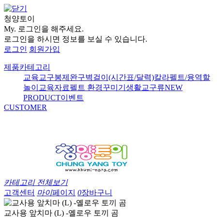
청양토이
My.
로그인을 해주세요.
로그인을 하시면 정보를 보실 수 있습니다.
로그인
회원가입
제품카테고리
교육교구
봉제완구
벽걸이(시간표/달력)
칼라펠트/융
역할
놀이
교육자료
펠트 환경꾸미기
생활교구류
NEW
PRODUCT
이벤트
CUSTOMER
카테고리 전체보기
고객센터
마이
페이지
0
장바구니
교사용 앞치마 (L) -옐로우 토끼 곰