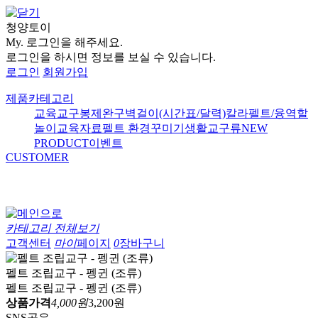
청양토이
My.
로그인을 해주세요.
로그인을 하시면 정보를 보실 수 있습니다.
로그인
회원가입
제품카테고리
교육교구
봉제완구
벽걸이(시간표/달력)
칼라펠트/융
역할
놀이
교육자료
펠트 환경꾸미기
생활교구류
NEW
PRODUCT
이벤트
CUSTOMER
카테고리 전체보기
고객센터
마이
페이지
0
장바구니
펠트 조립교구 - 펭귄 (조류)
펠트 조립교구 - 펭귄 (조류)
상품가격
4,000원
3,200원
SNS공유