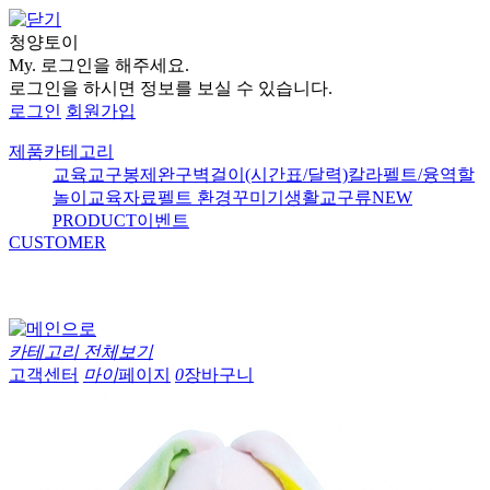
청양토이
My.
로그인을 해주세요.
로그인을 하시면 정보를 보실 수 있습니다.
로그인
회원가입
제품카테고리
교육교구
봉제완구
벽걸이(시간표/달력)
칼라펠트/융
역할
놀이
교육자료
펠트 환경꾸미기
생활교구류
NEW
PRODUCT
이벤트
CUSTOMER
카테고리 전체보기
고객센터
마이
페이지
0
장바구니