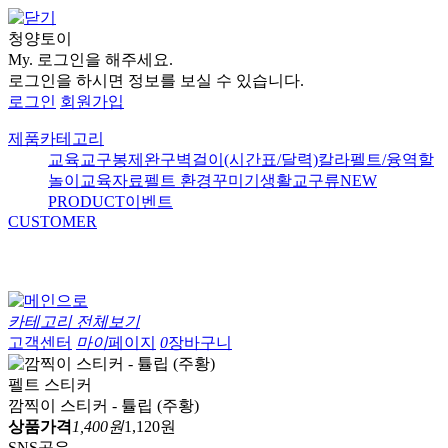
청양토이
My.
로그인을 해주세요.
로그인을 하시면 정보를 보실 수 있습니다.
로그인
회원가입
제품카테고리
교육교구
봉제완구
벽걸이(시간표/달력)
칼라펠트/융
역할
놀이
교육자료
펠트 환경꾸미기
생활교구류
NEW
PRODUCT
이벤트
CUSTOMER
카테고리 전체보기
고객센터
마이
페이지
0
장바구니
펠트 스티커
깜찍이 스티커 - 튤립 (주황)
상품가격
1,400원
1,120원
SNS공유