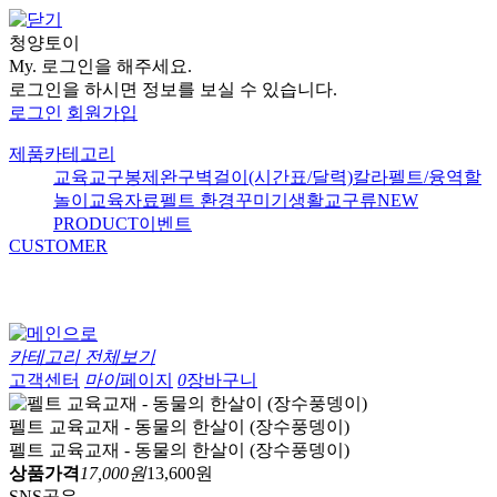
청양토이
My.
로그인을 해주세요.
로그인을 하시면 정보를 보실 수 있습니다.
로그인
회원가입
제품카테고리
교육교구
봉제완구
벽걸이(시간표/달력)
칼라펠트/융
역할
놀이
교육자료
펠트 환경꾸미기
생활교구류
NEW
PRODUCT
이벤트
CUSTOMER
카테고리 전체보기
고객센터
마이
페이지
0
장바구니
펠트 교육교재 - 동물의 한살이 (장수풍뎅이)
펠트 교육교재 - 동물의 한살이 (장수풍뎅이)
상품가격
17,000원
13,600원
SNS공유