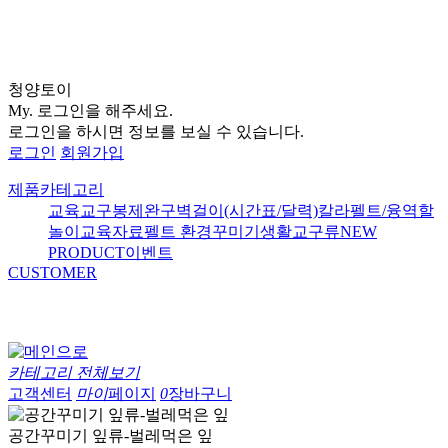
청양토이
My.
로그인을 해주세요.
로그인을 하시면 정보를 보실 수 있습니다.
로그인
회원가입
제품카테고리
교육교구
봉제완구
벽걸이(시간표/달력)
칼라펠트/융
역할
놀이
교육자료
펠트 환경꾸미기
생활교구류
NEW
PRODUCT
이벤트
CUSTOMER
카테고리 전체보기
고객센터
마이
페이지
0
장바구니
공간꾸미기 잎류-벌레먹은 잎