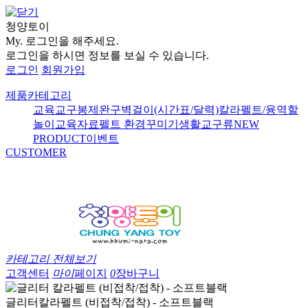
청양토이
My.
로그인을 해주세요.
로그인을 하시면 정보를 보실 수 있습니다.
로그인
회원가입
제품카테고리
교육교구
봉제완구
벽걸이(시간표/달력)
칼라펠트/융
역할
놀이
교육자료
펠트 환경꾸미기
생활교구류
NEW
PRODUCT
이벤트
CUSTOMER
카테고리 전체보기
고객센터
마이
페이지
0
장바구니
글리터칼라펠트 (비접착/접착) - 소프트블랙