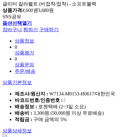
글리터 칼라펠트 (비접착/접착) - 소프트블랙
상품가격
4,600원
3,680원
SNS공유
옵션선택열기
장바구니
찜하기
구매하기
상품정보
0
상품평가
0
상품문의
주문/배송
상품기본정보
제조사/원산지 :
W7134-M0153-H0617/대한민국
바코드번호/인증번호 :
/
배송정보 :
로젠택배 (2~3일 소요)
배송비 :
3,300원 (50,000원 이상 무료배송)
적립금 :
구매 금액의 5%
상품상세정보